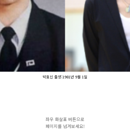
박효신 출생:1981년 9월 1일
좌우 화살표 버튼으로
페이지를 넘겨보세요!